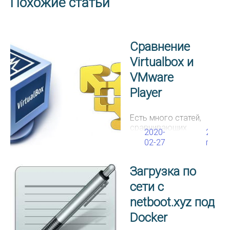
Похожие статьи
Сравнение
Virtualbox и
VMware
Player
Есть много статей,
сравнивающих
2020-
25298
Virtualbox и
02-27
просм
продукты VMware,
но я не смог найти
ни одной, в которой
Загрузка по
были бы
сети с
перечислены
моменты, важные
netboot.xyz под
для моих задач из
области
Docker
промышленной