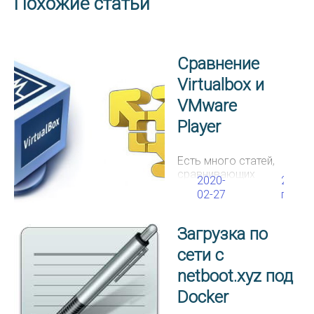
Похожие статьи
Сравнение
Virtualbox и
VMware
Player
Есть много статей,
сравнивающих
2020-
25272
Virtualbox и
02-27
просм
продукты VMware,
но я не смог найти
ни одной, в которой
Загрузка по
были бы
сети с
перечислены
моменты, важные
netboot.xyz под
для моих задач из
области
Docker
промышленной