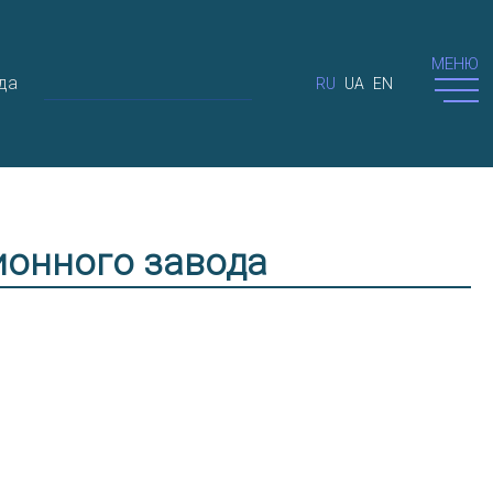
МЕНЮ
да
RU
UA
EN
ионного завода