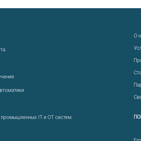
О 
Ус
нта
Пр
Ст
­чения
Па
автоматики
Св
ПО
 промышленных IT и OT систем
Ema