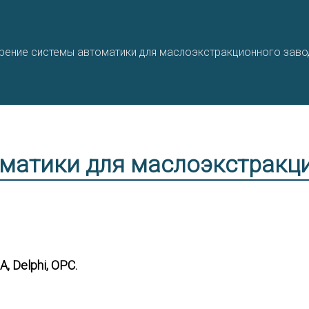
ение системы автоматики для маслоэкстракционного заво
матики для маслоэкстракц
, Delphi, OPC.