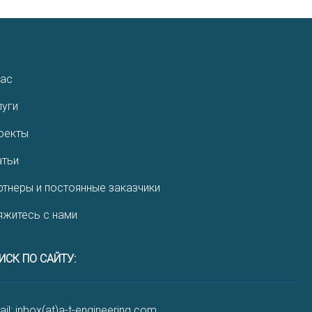
нас
луги
оекты
атьи
ртнеры и постоянные заказчики
яжитесь с нами
ИСК ПО САЙТУ:
il: inbox(at)a-t-engineering.com