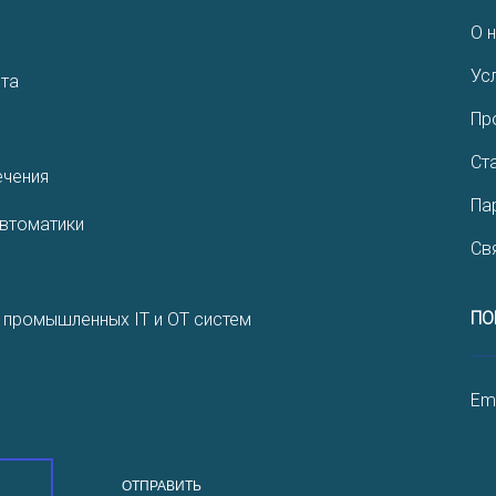
О 
Ус
нта
Пр
Ст
­чения
Па
автоматики
Св
ПО
 промышленных IT и OT систем
Ema
ОТПРАВИТЬ