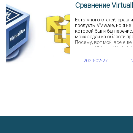
Сравнение Virtual
Есть много статей, сравни
продукты VMware, но я не 
которой были бы перечис
моих задач из области п
Посему, вот мой, все еще
минусов VMware Workstatio
сравнению с Virtualbox 6.
VMware Workstation Player
2020-02-27