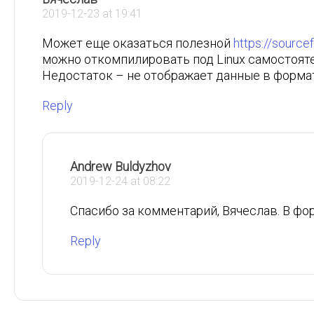
2019-12-23 at 19:41
Может еще оказаться полезной
https://sourc
можно откомпилировать под Linux самостоят
Недостаток – не отображает данные в формате
Reply
Andrew Buldyzhov
2019-12-24 at 08:22
Спасибо за комментарий, Вячеслав. В фо
Reply