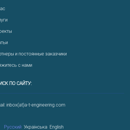
нас
луги
оекты
атьи
ртнеры и постоянные заказчики
яжитесь с нами
ИСК ПО САЙТУ:
il: inbox(at)a-t-engineering.com
Русский
Українська
English