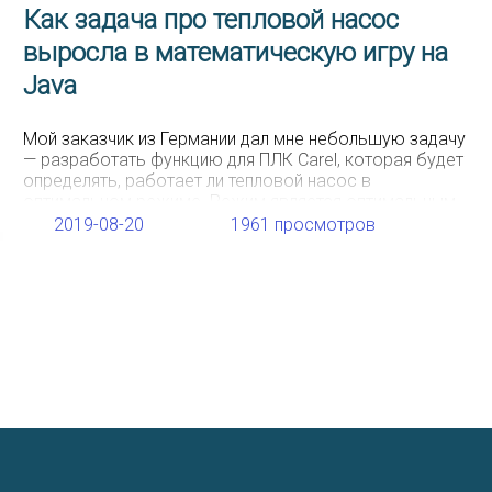
Как задача про тепловой насос
выросла в математическую игру на
Java
Мой заказчик из Германии дал мне небольшую задачу
— разработать функцию для ПЛК Carel, которая будет
определять, работает ли тепловой насос в
оптимальном режиме. Режим является оптимальным,
когда температуры конденсации и испарения
2019-08-20
1961 просмотров
находятся в определенных зонах, указанных в
качестве многоугольников, поэтому важной частью
этой задачи было математическое определение,
находится ли точка внутри многоугольника. Я нашел
[…]