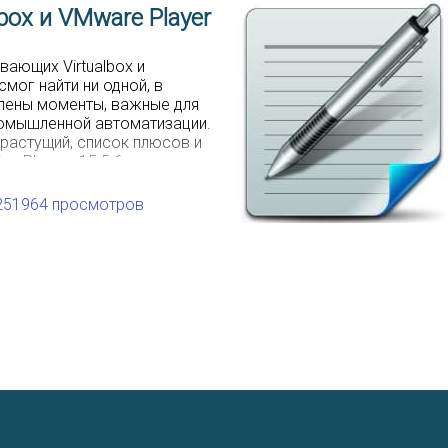
box и VMware Player
вающих Virtualbox и
смог найти ни одной, в
лены моменты, важные для
ромышленной автоматизации.
 растущий, список плюсов и
n Player v15.5.6 по
1.10. На данный момент
 лучше […]
251964 просмотров