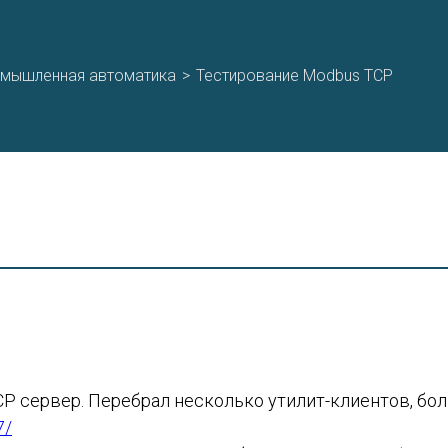
мышленная автоматика
>
Тестирование Modbus TCP
CP сервер. Перебрал несколько утилит-клиентов, бо
7/