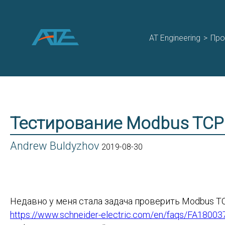
AT Engineering
>
Про
Тестирование Modbus TCP
Andrew Buldyzhov
2019-08-30
Недавно у меня стала задача проверить Modbus T
https://www.schneider-electric.com/en/faqs/FA18003