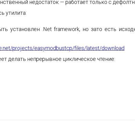
инственный недостаток — работает только с дефолтн
ь утилита:
 установлен .Net framework, но зато есть исходн
ge.net/projects/easymodbustcp/files/latest/download
еет делать непрерывное циклическое чтение: