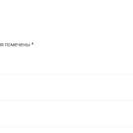
ля помечены
*