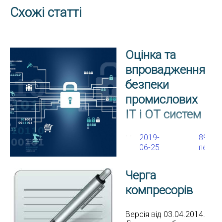
Схожі статті
Оцінка та
впровадження
безпеки
промислових
IT і OT систем
2019-
8982
Ми виконуємо повний
06-25
перег
комплекс робіт по
оцінці та
впровадженню
Черга
безпеки
промислових IT і OT
компресорів
систем спільно з
нашим стратегічним
партнером –
Версія від 03.04.2014.