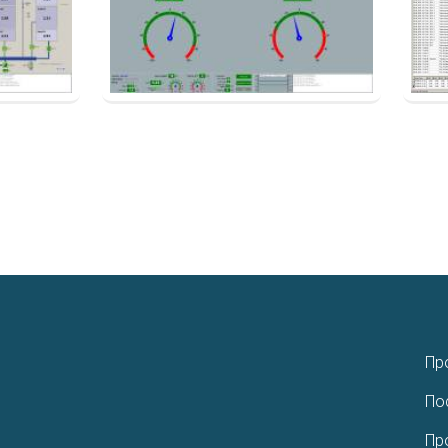
Пр
По
Пр