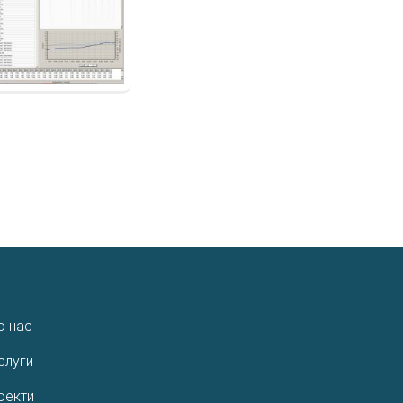
о нас
слуги
оекти