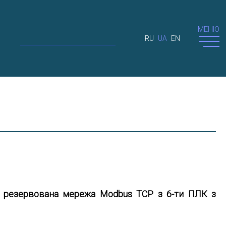
МЕНЮ
RU
UA
EN
на резервована мережа Modbus TCP з 6-ти ПЛК з