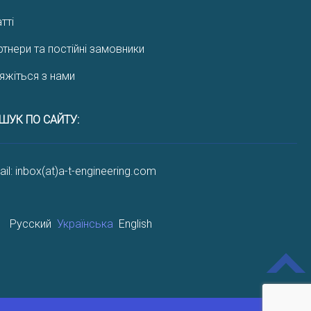
тті
ртнери та постійні замовники
’яжіться з нами
ШУК ПО САЙТУ:
il: inbox(at)a-t-engineering.com
Русский
Українська
English