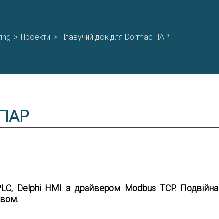
ing
>
Проекти
>
Плавучий док для Dormac ПАР
 ПАР
PLC, Delphi HMI з драйвером Modbus TCP. Подвій
вом.