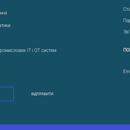
Ста
ння
Па
атики
Зв
ПО
ромислових IT і OT систем
Ema
ВІДПРАВИТИ