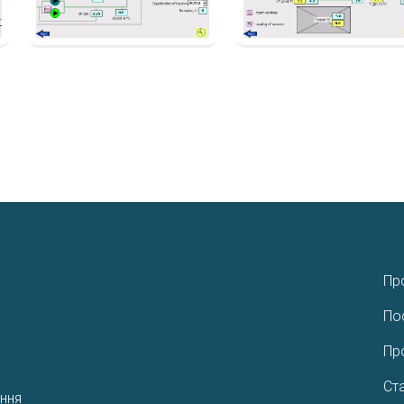
Пр
По
Пр
Ста
ння