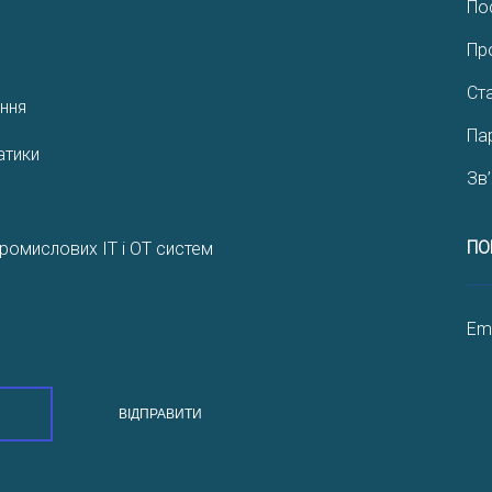
По
Пр
Ста
ння
Па
атики
Зв
ПО
ромислових IT і OT систем
Ema
ВІДПРАВИТИ