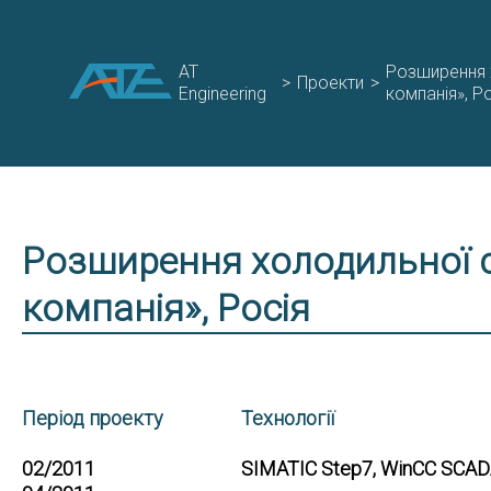
AT
Розширення 
>
Проекти
>
Engineering
компанія», Р
Розширення холодильної 
компанія», Росія
Період проекту
Технології
02/2011
SIMATIC Step7, WinCC SCADA