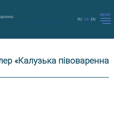
МЕНЮ
варенна
RU
UA
EN
ер «Калузька півоваренна