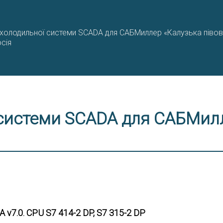
холодильної системи SCADA для САБМиллер «Калузька піво
осія
системи SCADA для САБМилл
 v7.0. CPU S7 414-2 DP, S7 315-2 DP