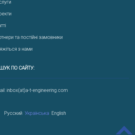
слуги
оекти
тті
ртнери та постійні замовники
’яжіться з нами
ШУК ПО САЙТУ:
il: inbox(at)a-t-engineering.com
Русский
Українська
English